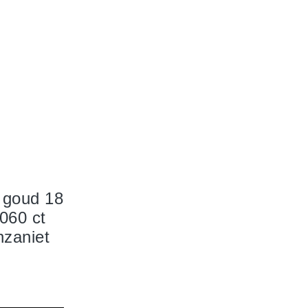
e goud 18
.060 ct
nzaniet