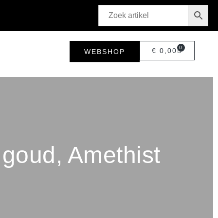
0
€
0,00
WEBSHOP
 goud, Amethist