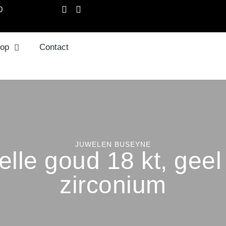
0
op
Contact
JUWELEN BUSEYNE
elle goud 18 kt, geel
zirconium