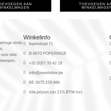
OEVOEGEN AAN
TOEVOEGEN A
WINKELWAGEN
WINKELWAGE
Winkelinfo
eringe sinds
Ieperstraat 71
n,
B-8970 POPERINGE
 voor elke
ntwerpen.
+32 (0)57 33 42 18
info@jewelstore.be
BE 0675.159.986
Alle prijzen zijn 21% BTW incl.