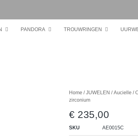
N
PANDORA
TROUWRINGEN
UURW
Home
/
JUWELEN
/
Aucielle
/ 
zirconium
€
235,00
SKU
AE0015C