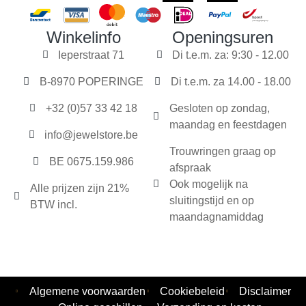
Winkelinfo
Openingsuren
Ieperstraat 71
Di t.e.m. za: 9:30 - 12.00
B-8970 POPERINGE
Di t.e.m. za 14.00 - 18.00
+32 (0)57 33 42 18
Gesloten op zondag,
maandag en feestdagen
info@jewelstore.be
Trouwringen graag op
BE 0675.159.986
afspraak
Ook mogelijk na
Alle prijzen zijn 21%
sluitingstijd en op
BTW incl.
maandagnamiddag
Algemene voorwaarden
Cookiebeleid
Disclaimer