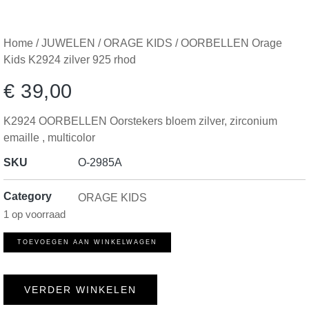
Home
/
JUWELEN
/
ORAGE KIDS
/ OORBELLEN Orage
Kids K2924 zilver 925 rhod
€
39,00
K2924 OORBELLEN Oorstekers bloem zilver, zirconium
emaille , multicolor
SKU
O-2985A
Category
ORAGE KIDS
1 op voorraad
TOEVOEGEN AAN WINKELWAGEN
VERDER WINKELEN